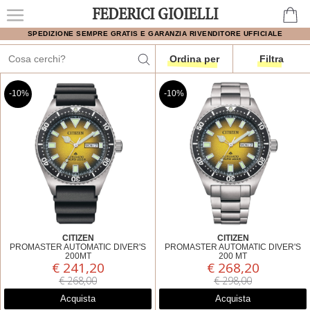
FEDERICI GIOIELLI
SPEDIZIONE SEMPRE GRATIS E GARANZIA RIVENDITORE UFFICIALE
Ordina per
Filtra
-10%
-10%
CITIZEN
CITIZEN
PROMASTER AUTOMATIC DIVER'S
PROMASTER AUTOMATIC DIVER'S
200MT
200 MT
€ 241,20
€ 268,20
NY0120-01X
NY0120-52X
€ 268,00
€ 298,00
Acquista
Acquista