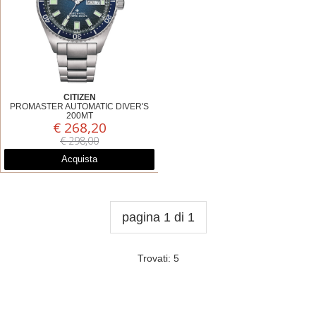
CITIZEN
PROMASTER AUTOMATIC DIVER'S
200MT
€ 268,20
NY0129-58L
€ 298,00
Acquista
pagina 1 di 1
Trovati: 5