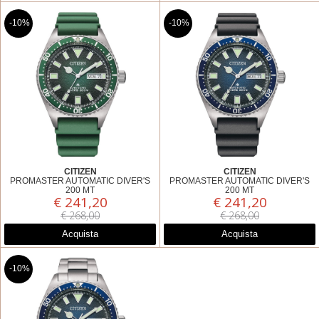
-10%
-10%
CITIZEN
CITIZEN
PROMASTER AUTOMATIC DIVER'S
PROMASTER AUTOMATIC DIVER'S
200 MT
200 MT
€ 241,20
€ 241,20
NY0121-09X
NY0129-07L
€ 268,00
€ 268,00
Acquista
Acquista
-10%