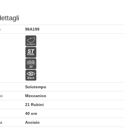
dettagli
o
96A199
Solotempo
to
Meccanico
21 Rubini
40 ore
sa
Acciaio