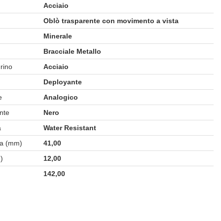
Acciaio
Oblò trasparente con movimento a vista
Minerale
Bracciale Metallo
urino
Acciaio
Deployante
e
Analogico
nte
Nero
à
Water Resistant
sa (mm)
41,00
)
12,00
142,00