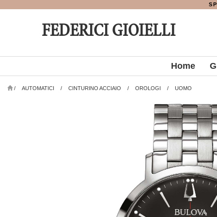
SP
FEDERICI GIOIELLI
Home
G
/
AUTOMATICI
/
CINTURINO ACCIAIO
/
OROLOGI
/
UOMO