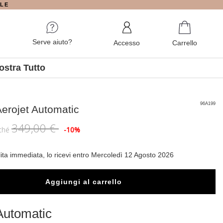
ALE
Serve aiuto?
Accesso
Carrello
ostra Tutto
96A199
erojet Automatic
349,00 €
iché
-10%
lita immediata, lo ricevi entro Mercoledì 12 Agosto 2026
Aggiungi al carrello
Automatic