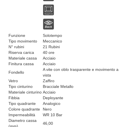
Funzione
Solotempo
Tipo movimento
Meccanico
N° rubini
21 Rubini
Riserva carica
40 ore
Materiale cassa
Acciaio
Finitura cassa
Acciaio
A vite con oblo trasparente e movimento a
Fondello
vista
Vetro
Zaffiro
Tipo cinturino
Bracciale Metallo
Materiale cinturino
Acciaio
Fibbia
Deployante
Tipo quadrante
Analogico
Colore quadrante
Nero
Impermeabilità
WR 10 Bar
Diametro cassa
46,00
(mm)