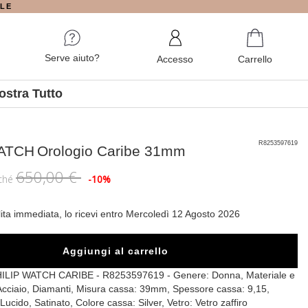
ALE
Serve aiuto?
Accesso
Carrello
ostra Tutto
R8253597619
WATCH
Orologio Caribe 31mm
650,00 €
iché
-10%
lita immediata, lo ricevi entro Mercoledì 12 Agosto 2026
Aggiungi al carrello
IP WATCH CARIBE - R8253597619 - Genere: Donna, Materiale e
 Acciaio, Diamanti, Misura cassa: 39mm, Spessore cassa: 9,15,
Lucido, Satinato, Colore cassa: Silver, Vetro: Vetro zaffiro