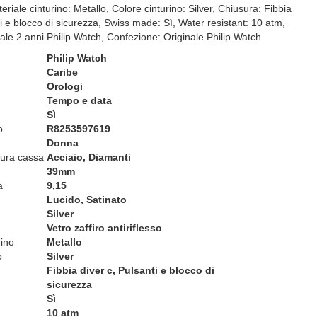
teriale cinturino: Metallo, Colore cinturino: Silver, Chiusura: Fibbia
ti e blocco di sicurezza, Swiss made: Sì, Water resistant: 10 atm,
iale 2 anni Philip Watch, Confezione: Originale Philip Watch
Philip Watch
Caribe
Orologi
Tempo e data
Sì
o
R8253597619
Donna
itura cassa
Acciaio, Diamanti
39mm
a
9,15
Lucido, Satinato
Silver
Vetro zaffiro antiriflesso
rino
Metallo
o
Silver
Fibbia diver c, Pulsanti e blocco di
sicurezza
Sì
10 atm