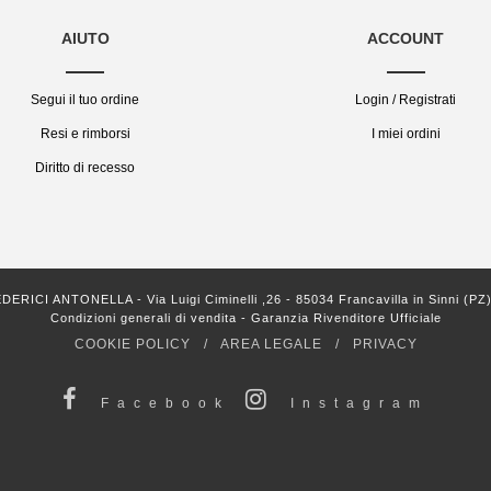
AIUTO
ACCOUNT
Segui il tuo ordine
Login / Registrati
Resi e rimborsi
I miei ordini
Diritto di recesso
 ANTONELLA - Via Luigi Ciminelli ,26 - 85034 Francavilla in Sinni (PZ) Ita
Condizioni generali di vendita
-
Garanzia Rivenditore Ufficiale
COOKIE POLICY
/
AREA LEGALE
/
PRIVACY
Facebook
Instagram