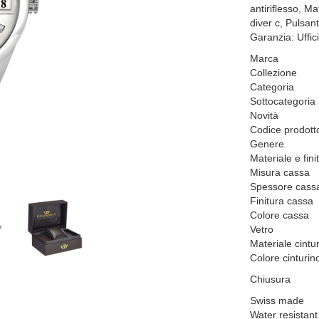
antiriflesso, Ma
diver c, Pulsan
Garanzia: Uffic
Marca
Collezione
Categoria
Sottocategoria
Novità
Codice prodott
Genere
Materiale e fin
Misura cassa
Spessore cass
Finitura cassa
Colore cassa
Vetro
Materiale cintu
Colore cinturin
Chiusura
Swiss made
Water resistant